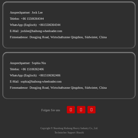
Ansprechpartner:
Jock Lee
Telefon:
+86 15506364344
WhatsApp (Englisch):
+8615506364344
E-Mail:
jocklee@haihong-wheeloader.com
Firmenadresse:
Dongjing Road, Wirtschaftszone Qingzhou, Südwinter, China
Ansprechpartner:
Sophia Niu
Telefon:
+86 15106362406
WhatsApp (Englisch):
+8615106362406
E-Mail:
sophia@haihong-wheeloader.com
Firmenadresse:
Dongjing Road, Wirtschaftszone Qingzhou, Südwinter, China
Folgen Sie uns
Copyright ©
Shandong Haihong Heavy Industry Co., Ltd.
Technischer Support: Huazhi