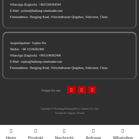
WhatsApp (Englisch):
+8615506364344
E-Mail:
jocklee@haihong-wheeloader.com
Firmenadresse:
Dongjing Road, Wirtschaftszone Qingzhou, Südwinter, China
Ansprechpartner:
Sophia Niu
Telefon:
+86 15106362406
WhatsApp (Englisch):
+8615106362406
E-Mail:
sophia@haihong-wheeloader.com
Firmenadresse:
Dongjing Road, Wirtschaftszone Qingzhou, Südwinter, China
Folgen Sie uns
Copyright ©
Shandong Haihong Heavy Industry Co., Ltd.
Technischer Support: Huazhi
Heim
Produkt
Nachricht
Anfrage
WhatsApp