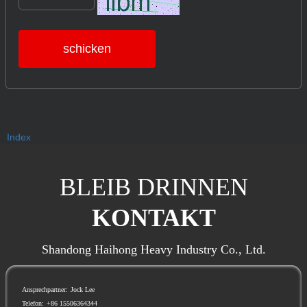
schicken
Index
BLEIB DRINNEN
KONTAKT
Shandong Haihong Heavy Industry Co., Ltd.
Ansprechpartner:
Jock Lee
Telefon:
+86 15506364344