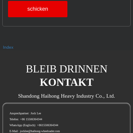
schicken
Index
BLEIB DRINNEN
KONTAKT
Shandong Haihong Heavy Industry Co., Ltd.
Ansprechpartner:
Jock Lee
Telefon:
+86 15506364344
WhatsApp (Englisch):
+8615506364344
E-Mail:
jocklee@haihong-wheeloader.com