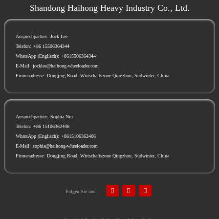
Shandong Haihong Heavy Industry Co., Ltd.
Ansprechpartner:
Jock Lee
Telefon:
+86 15506364344
WhatsApp (Englisch):
+8615506364344
E-Mail:
jocklee@haihong-wheeloader.com
Firmenadresse:
Dongjing Road, Wirtschaftszone Qingzhou, Südwinter, China
Ansprechpartner:
Sophia Niu
Telefon:
+86 15106362406
WhatsApp (Englisch):
+8615106362406
E-Mail:
sophia@haihong-wheeloader.com
Firmenadresse:
Dongjing Road, Wirtschaftszone Qingzhou, Südwinter, China
Folgen Sie uns