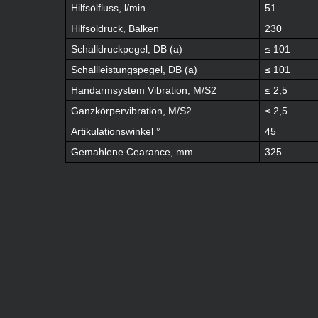
Hilfsölfluss, l/min
51
Hilfsöldruck, Balken
230
Schalldruckpegel, DB (a)
≤ 101
Schallleistungspegel, DB (a)
≤ 101
Handarmsystem Vibration, M/S2
≤ 2,5
Ganzkörpervibration, M/S2
≤ 2,5
Artikulationswinkel °
45
Gemahlene Cearance, mm
325