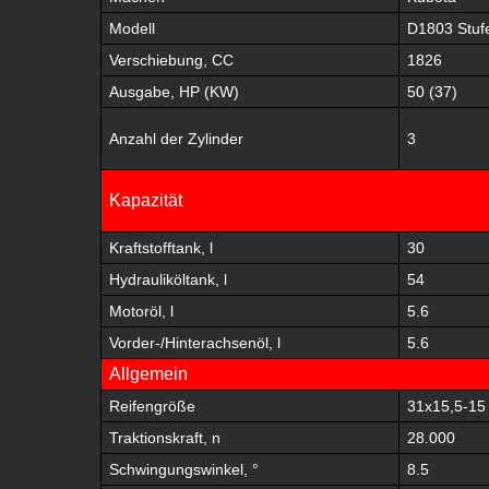
Modell
D1803 Stuf
Verschiebung, CC
1826
Ausgabe, HP (KW)
50 (37)
Anzahl der Zylinder
3
Kapazität
Kraftstofftank, l
30
Hydrauliköltank, l
54
Motoröl, l
5.6
Vorder-/Hinterachsenöl, l
5.6
Allgemein
Reifengröße
31x15,5-15
Traktionskraft, n
28.000
Schwingungswinkel, °
8.5