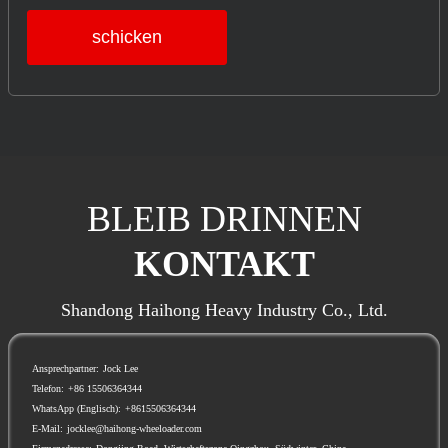
schicken
BLEIB DRINNEN
KONTAKT
Shandong Haihong Heavy Industry Co., Ltd.
Ansprechpartner:
Jock Lee
Telefon:
+86 15506364344
WhatsApp (Englisch):
+8615506364344
E-Mail:
jocklee@haihong-wheeloader.com